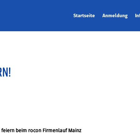
Startseite
Anmeldung
In
Jetzt anmelden
Str
Firmenranking
Sta
Ergebnisse
Zei
rn!
Wer
Anr
Vir
Tra
Cha
Nac
feiern beim rocon Firmenlauf Mainz