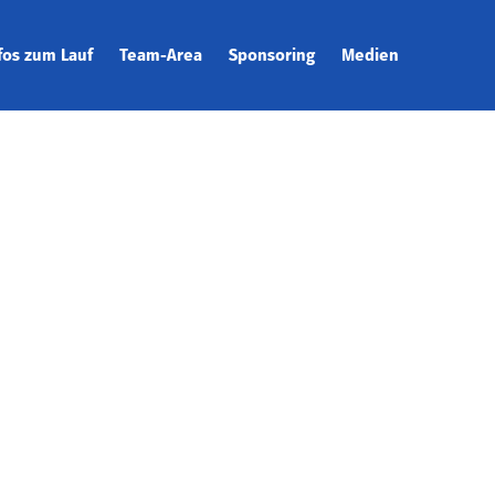
fos zum Lauf
Team-Area
Sponsoring
Medien
ecke
Team-Captain
Galerie
rtunterlagen
Zusatzleistungen
Downloads
tplan
Team-Catering
Presse & News
tungen
T-Shirts
eise
tual Run
ining
rity
hhaltigkeit