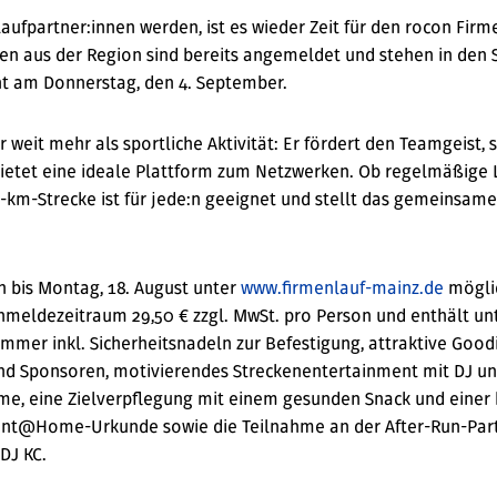
aufpartner:innen werden, ist es wieder Zeit für den rocon Firm
n aus der Region sind bereits angemeldet und stehen in den S
nt am Donnerstag, den 4. September.
r weit mehr als sportliche Aktivität: Er fördert den Teamgeist, 
etet eine ideale Plattform zum Netzwerken. Ob regelmäßige 
5-km-Strecke ist für jede:n geeignet und stellt das gemeinsame
 bis Montag, 18. August unter
www.firmenlauf-mainz.de
mögli
nmeldezeitraum 29,50 € zzgl. MwSt. pro Person und enthält u
ummer inkl. Sicherheitsnadeln zur Befestigung, attraktive Goodi
nd Sponsoren, motivierendes Streckenentertainment mit DJ u
me, eine Zielverpflegung mit einem gesunden Snack und einer 
Print@Home-Urkunde sowie die Teilnahme an der After-Run-Par
DJ KC.